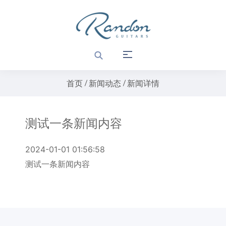
首页
新闻动态
新闻详情
测试一条新闻内容
2024-01-01 01:56:58
测试一条新闻内容