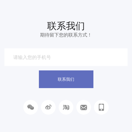
联系我们
期待留下您的联系方式！
联系我们